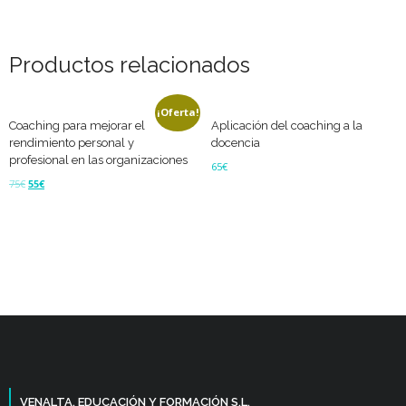
Productos relacionados
¡Oferta!
Coaching para mejorar el
Aplicación del coaching a la
rendimiento personal y
docencia
profesional en las organizaciones
65
€
75
€
55
€
Leer más
Añadir al carrito
VENALTA, EDUCACIÓN Y FORMACIÓN S.L.