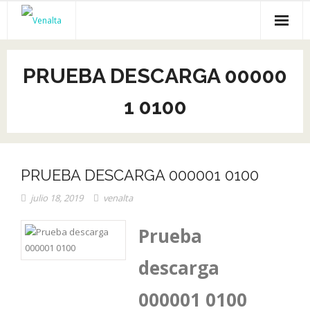
Inicio
PRUEBA DESCARGA 00000
Venalta
1 0100
Cursos online
Empleo
PRUEBA DESCARGA 000001 0100
Recursos gratis
julio 18, 2019
venalta
Empresas
Prueba
descarga
000001 0100