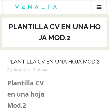
Inicio
PLANTILLA CV EN UNA HO
Venalta
JA MOD.2
Cursos online
Empleo
PLANTILLA CV EN UNA HOJA MOD.2
Recursos gratis
julio 18, 2019
venalta
Empresas
Plantilla CV
en una hoja
Mod.2