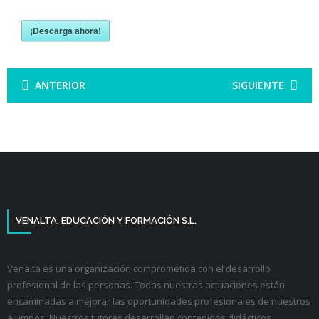
¡Descarga ahora!
ANTERIOR
SIGUIENTE
VENALTA, EDUCACIÓN Y FORMACIÓN S.L.
Venalta es una organización comprometida con el desarrollo
profesional de las personas. Todas nuestras actuaciones están
encaminadas a mejorar las oportunidades profesionales de nuestros
alumnos. Nuestros tutores desarrollan contenidos didácticos