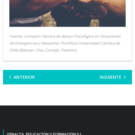
Fuente: Comisión Técnica de Apoyo Psicológico en Situaciones
de Emergencias y Desastres. Pontificia Universidad Católica de
Chile (Baloian, Chia, Cornejo, Paverini).
ANTERIOR
SIGUIENTE
VENALTA, EDUCACIÓN Y FORMACIÓN S.L.