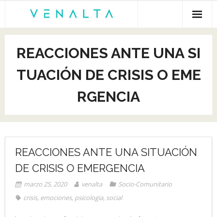
Inicio
REACCIONES ANTE UNA SI
Venalta
TUACIÓN DE CRISIS O EME
Cursos online
RGENCIA
Empleo
Recursos gratis
Empresas
REACCIONES ANTE UNA SITUACIÓN
DE CRISIS O EMERGENCIA
marzo 25, 2020
venalta
Socio-Comunitario
crisis
,
emociones
,
psicologia
,
social