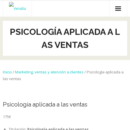
Inicio
PSICOLOGÍA APLICADA A L
Venalta
AS VENTAS
Cursos online
Empleo
Inicio
/
Marketing, ventas y atención a clientes
/ Psicología aplicada a
Recursos gratis
las ventas
Empresas
Psicología aplicada a las ventas
175
€
Titulación:
Psicología aplicada a las ventas