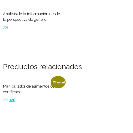
Análisis de la información desde
la perspectiva de género
30
€
Añadir al carrito
Productos relacionados
¡Oferta!
Manipulador de alimentos con
certificado
25
€
12
€
Añadir al carrito