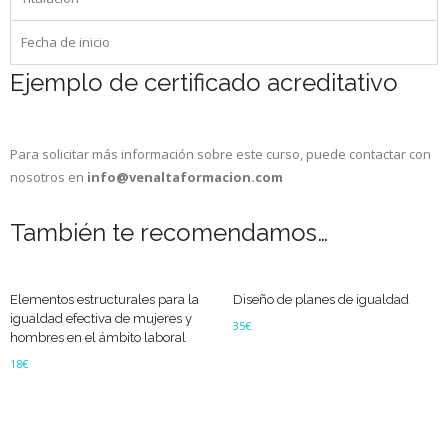
Fecha de inicio
Ejemplo de certificado acreditativo
Para solicitar más información sobre este curso, puede contactar con
nosotros en
info@venaltaformacion.com
También te recomendamos…
Elementos estructurales para la
Diseño de planes de igualdad
igualdad efectiva de mujeres y
35
€
hombres en el ámbito laboral
Añadir al carrito
18
€
Añadir al carrito