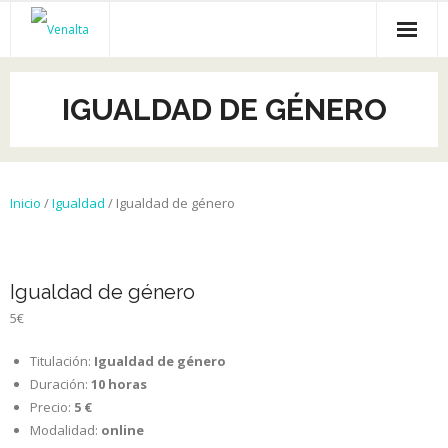
Inicio
IGUALDAD DE GÉNERO
Venalta
Cursos online
Inicio
/
Igualdad
/ Igualdad de género
Empleo
Recursos gratis
Igualdad de género
Empresas
5
€
Titulación:
Igualdad de género
Duración:
10
horas
Precio:
5
€
Modalidad:
online