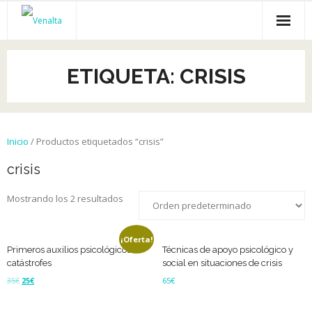
Inicio
ETIQUETA:
CRISIS
Venalta
Cursos online
Inicio
/ Productos etiquetados “crisis”
Empleo
crisis
Recursos gratis
Mostrando los 2 resultados
Empresas
¡Oferta!
Primeros auxilios psicológicos en
Técnicas de apoyo psicológico y
catástrofes
social en situaciones de crisis
35
€
25
€
65
€
Añadir al carrito
Leer más