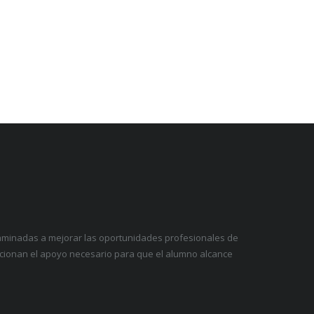
caminadas a mejorar las oportunidades profesionales de
rcionan el apoyo necesario para que el alumno alcance