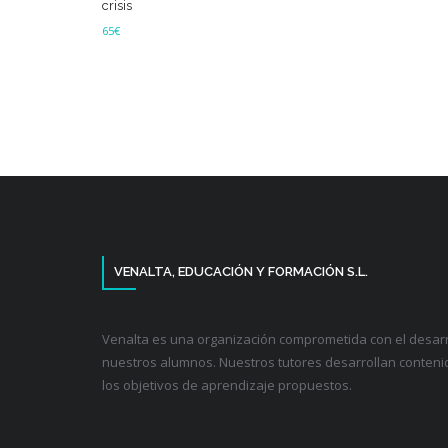
crisis
65
€
Leer más
VENALTA, EDUCACIÓN Y FORMACIÓN S.L.
Venalta es una organización comprometida con el desarr
nuestros alumnos. Nuestros tutores desarrollan conteni
los objetivos de aprendizaje propuestos.