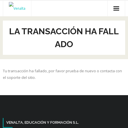
Inicio
LA TRANSACCIÓN HA FALL
Venalta
ADO
Cursos online
Empleo
Tu transacción ha fallado, por favor prueba de nuevo o contacta con
Recursos gratis
el soporte del sitio.
Empresas
VENALTA, EDUCACIÓN Y FORMACIÓN S.L.